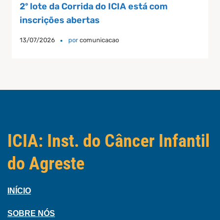
2º lote da Corrida do ICIA está com
inscrições abertas
13/07/2026
por
comunicacao
ICIA: Inst. do Câncer Infantil
do Agreste
INÍCIO
SOBRE NÓS