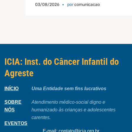
precoce do câncer infantil
03/08/2026
por
comunicacao
ICIA: Inst. do Câncer Infantil do
Agreste
INÍCIO
Uma Entidade sem fins lucrativos
SOBRE
Atendimento médico-social digno e
NÓS
humanizado às crianças e adolescentes
carentes.
EVENTOS
E-mail: contato@icia.org.br