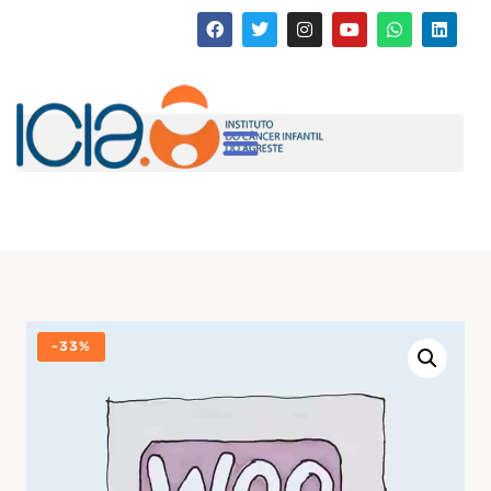
-
33%