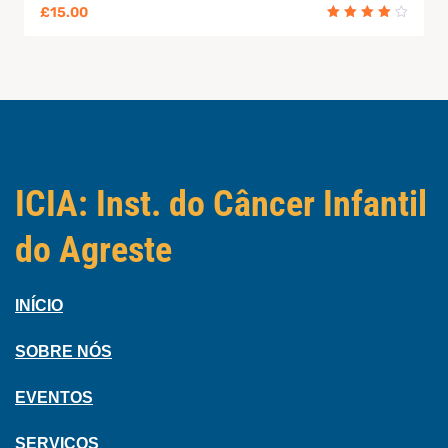
£
15.00
Avaliação
4.00
de 5
ICIA: Inst. do Câncer Infantil
do Agreste
INÍCIO
SOBRE NÓS
EVENTOS
SERVIÇOS